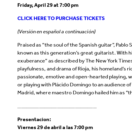
Friday, April 29 at 7:00 pm
CLICK HERE TO PURCHASE TICKETS
(Versión en español a continuación)
Praised as “the soul of the Spanish guitar”, Pabl
known as this generation’s great guitarist. With hi
exuberance” as described by The New York Times, 
playfulness, and drama of Rioja, his homeland’s ri
passionate, emotive and open-hearted playing, whe
or playing with Plácido Domingo to an audience o
Madrid, where maestro Domingo hailed him as “the
____________________________________________
Presentacion:
Viernes 29 de abril a las 7:00 pm